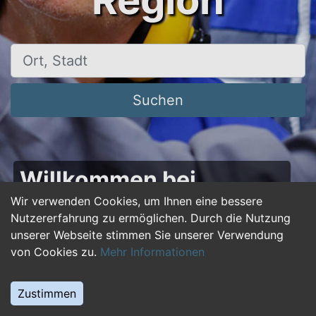
Region
Ort, Stadt
Suchen
Willkommen bei
50plus-jobs.de – Dein
Wir verwenden Cookies, um Ihnen eine bessere
Nutzererfahrung zu ermöglichen. Durch die Nutzung
Portal für Jobs ab 50!
unserer Webseite stimmen Sie unserer Verwendung
von Cookies zu.
Mehr Informationen
Du bist über 50 und suchst nach einer neuen
beruflichen Herausforderung oder einem
Zustimmen
Jobwechsel? Auf
50plus-jobs.de
findest du
zahlreiche Stellenangebote, die speziell auf die