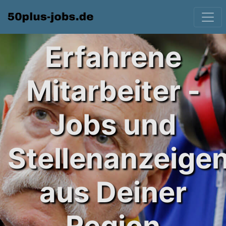
Erfahrene
Mitarbeiter -
Jobs und
Stellenanzeige
aus Deiner