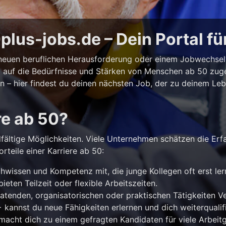
lus-jobs.de – Dein Portal fü
r neuen beruflichen Herausforderung oder einem Jobwechse
ll auf die Bedürfnisse und Stärken von Menschen ab 50 zuges
iten – hier findest du deinen nächsten Job, der zu deinem Le
re ab 50?
lfältige Möglichkeiten. Viele Unternehmen schätzen die Erf
rteile einer Karriere ab 50:
hwissen und Kompetenz mit, die junge Kollegen oft erst le
ieten Teilzeit oder flexible Arbeitszeiten.
atenden, organisatorischen oder praktischen Tätigkeiten 
kannst du neue Fähigkeiten erlernen und dich weiterqualifi
acht dich zu einem gefragten Kandidaten für viele Arbeitg