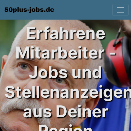
Erfahrene
Mitarbeiter -
Jobs und
Stellenanzeige
aus Deiner