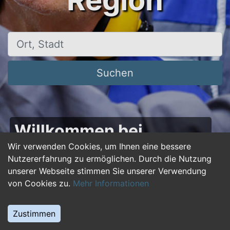
Region
Ort, Stadt
Suchen
Willkommen bei
50plus-jobs.de – Dein
Wir verwenden Cookies, um Ihnen eine bessere
Nutzererfahrung zu ermöglichen. Durch die Nutzung
Portal für Jobs ab 50!
unserer Webseite stimmen Sie unserer Verwendung
von Cookies zu.
Mehr Informationen
Du bist über 50 und suchst nach einer neuen
beruflichen Herausforderung oder einem
Zustimmen
Jobwechsel? Auf
50plus-jobs.de
findest du
zahlreiche Stellenangebote, die speziell auf die