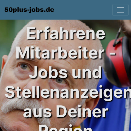
Erfahrene
Mitarbeiter -
Jobs und
Stellenanzeige
aus Deiner