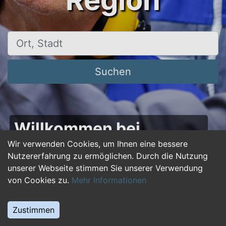
Region
Ort, Stadt
Suchen
Willkommen bei
50plus-jobs.de – Dein
Wir verwenden Cookies, um Ihnen eine bessere
Nutzererfahrung zu ermöglichen. Durch die Nutzung
Portal für Jobs ab 50!
unserer Webseite stimmen Sie unserer Verwendung
von Cookies zu.
Mehr Informationen
Du bist über 50 und suchst nach einer neuen
beruflichen Herausforderung oder einem
Zustimmen
Jobwechsel? Auf
50plus-jobs.de
findest du
zahlreiche Stellenangebote, die speziell auf die