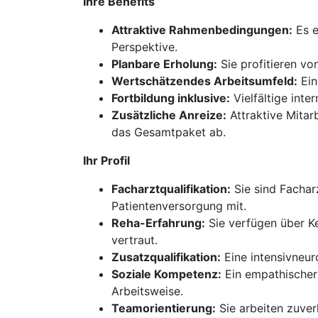
Ihre Benefits
Attraktive Rahmenbedingungen:
Es e
Perspektive.
Planbare Erholung:
Sie profitieren v
Wertschätzendes Arbeitsumfeld:
Ein
Fortbildung inklusive:
Vielfältige inte
Zusätzliche Anreize:
Attraktive Mitar
das Gesamtpaket ab.
Ihr Profil
Facharztqualifikation:
Sie sind Fachar
Patientenversorgung mit.
Reha-Erfahrung:
Sie verfügen über Ke
vertraut.
Zusatzqualifikation:
Eine intensivneuro
Soziale Kompetenz:
Ein empathischer 
Arbeitsweise.
Teamorientierung:
Sie arbeiten zuver