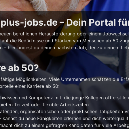
lus-jobs.de – Dein Portal fü
r neuen beruflichen Herausforderung oder einem Jobwechse
ll auf die Bedürfnisse und Stärken von Menschen ab 50 zuges
iten – hier findest du deinen nächsten Job, der zu deinem Le
re ab 50?
lfältige Möglichkeiten. Viele Unternehmen schätzen die Erf
rteile einer Karriere ab 50:
hwissen und Kompetenz mit, die junge Kollegen oft erst le
ieten Teilzeit oder flexible Arbeitszeiten.
atenden, organisatorischen oder praktischen Tätigkeiten 
kannst du neue Fähigkeiten erlernen und dich weiterqualifi
acht dich zu einem gefragten Kandidaten für viele Arbeitg