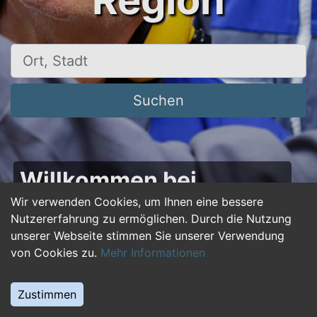
Region
Ort, Stadt
Suchen
Willkommen bei
50plus-jobs.de – Dein
Wir verwenden Cookies, um Ihnen eine bessere
Nutzererfahrung zu ermöglichen. Durch die Nutzung
Portal für Jobs ab 50!
unserer Webseite stimmen Sie unserer Verwendung
von Cookies zu.
Mehr Informationen
Du bist über 50 und suchst nach einer neuen
beruflichen Herausforderung oder einem
Zustimmen
Jobwechsel? Auf
50plus-jobs.de
findest du
zahlreiche Stellenangebote, die speziell auf die