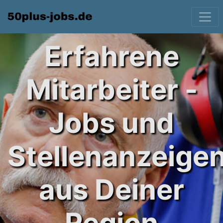
Erfahrene
Mitarbeiter -
Jobs und
Stellenanzeige
aus Deiner