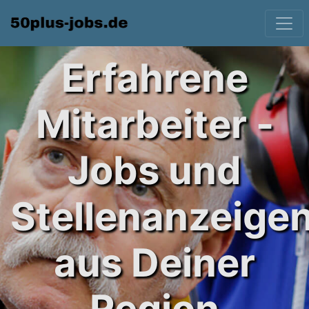
Erfahrene
Mitarbeiter -
Jobs und
Stellenanzeige
aus Deiner