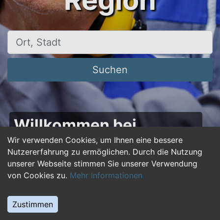
Region
Ort, Stadt
Suchen
Willkommen bei
50plus-jobs.de – Dein
Wir verwenden Cookies, um Ihnen eine bessere
Nutzererfahrung zu ermöglichen. Durch die Nutzung
Portal für Jobs ab 50!
unserer Webseite stimmen Sie unserer Verwendung
von Cookies zu.
Mehr Informationen
Du bist über 50 und suchst nach einer neuen
beruflichen Herausforderung oder einem
Zustimmen
Jobwechsel? Auf
50plus-jobs.de
findest du
zahlreiche Stellenangebote, die speziell auf die