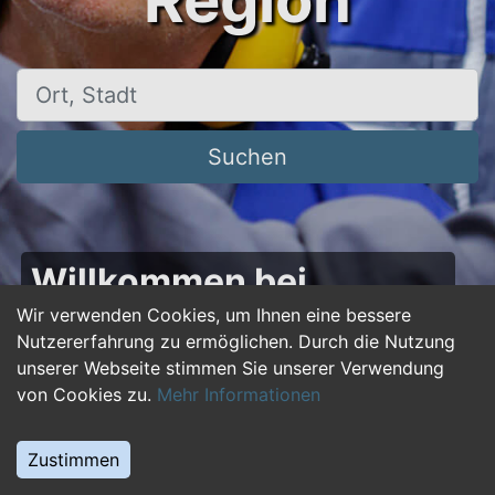
Region
Ort, Stadt
Suchen
Willkommen bei
50plus-jobs.de – Dein
Wir verwenden Cookies, um Ihnen eine bessere
Nutzererfahrung zu ermöglichen. Durch die Nutzung
Portal für Jobs ab 50!
unserer Webseite stimmen Sie unserer Verwendung
von Cookies zu.
Mehr Informationen
Du bist über 50 und suchst nach einer neuen
beruflichen Herausforderung oder einem
Zustimmen
Jobwechsel? Auf
50plus-jobs.de
findest du
zahlreiche Stellenangebote, die speziell auf die