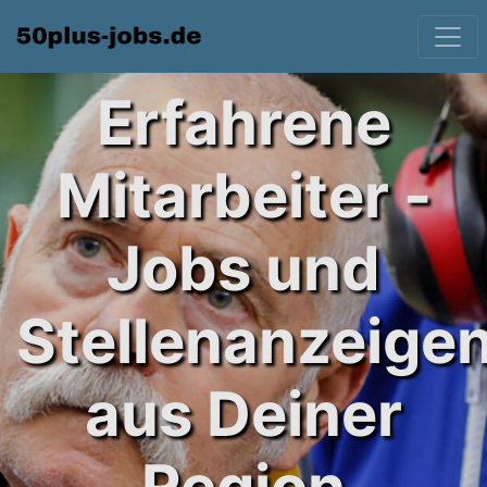
Erfahrene
Mitarbeiter -
Jobs und
Stellenanzeige
aus Deiner