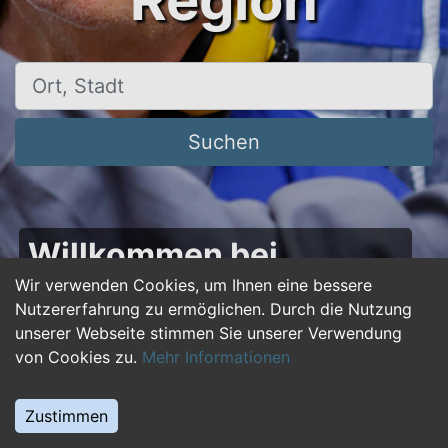
Region
Ort, Stadt
Suchen
Willkommen bei
50plus-jobs.de – Dein
Wir verwenden Cookies, um Ihnen eine bessere
Nutzererfahrung zu ermöglichen. Durch die Nutzung
Portal für Jobs ab 50!
unserer Webseite stimmen Sie unserer Verwendung
von Cookies zu.
Mehr Informationen
Du bist über 50 und suchst nach einer neuen
beruflichen Herausforderung oder einem
Zustimmen
Jobwechsel? Auf
50plus-jobs.de
findest du
zahlreiche Stellenangebote, die speziell auf die