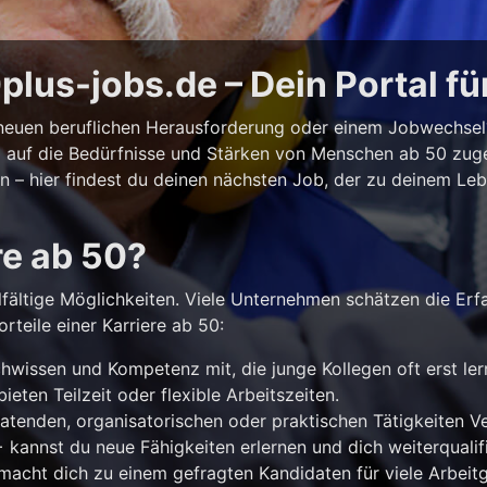
lus-jobs.de – Dein Portal fü
r neuen beruflichen Herausforderung oder einem Jobwechse
ll auf die Bedürfnisse und Stärken von Menschen ab 50 zuges
iten – hier findest du deinen nächsten Job, der zu deinem Le
re ab 50?
lfältige Möglichkeiten. Viele Unternehmen schätzen die Erf
rteile einer Karriere ab 50:
hwissen und Kompetenz mit, die junge Kollegen oft erst le
ieten Teilzeit oder flexible Arbeitszeiten.
atenden, organisatorischen oder praktischen Tätigkeiten 
kannst du neue Fähigkeiten erlernen und dich weiterqualifi
acht dich zu einem gefragten Kandidaten für viele Arbeitg