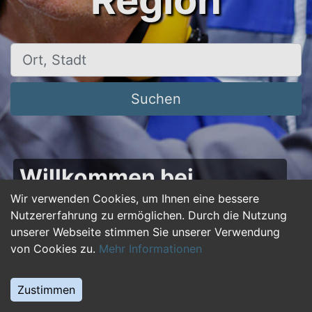
Region
Ort, Stadt
Suchen
Willkommen bei
50plus-jobs.de – Dein
Wir verwenden Cookies, um Ihnen eine bessere
Nutzererfahrung zu ermöglichen. Durch die Nutzung
Portal für Jobs ab 50!
unserer Webseite stimmen Sie unserer Verwendung
von Cookies zu.
Mehr Informationen
Du bist über 50 und suchst nach einer neuen
beruflichen Herausforderung oder einem
Zustimmen
Jobwechsel? Auf
50plus-jobs.de
findest du
zahlreiche Stellenangebote, die speziell auf die