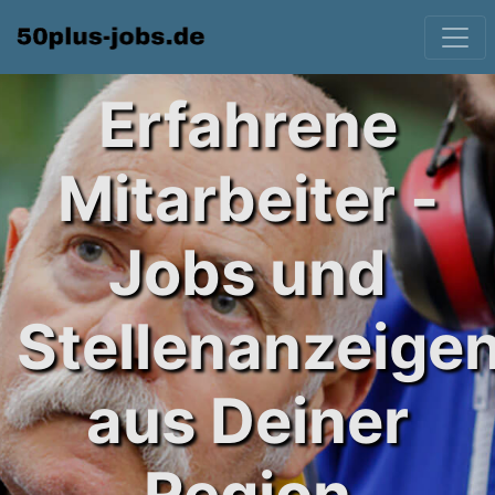
Erfahrene
Mitarbeiter -
Jobs und
Stellenanzeige
aus Deiner