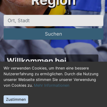
Region
Ort, Stadt
Suchen
Willkommen bei
50plus-jobs.de – Dein
Wir verwenden Cookies, um Ihnen eine bessere
Nutzererfahrung zu ermöglichen. Durch die Nutzung
Portal für Jobs ab 50!
unserer Webseite stimmen Sie unserer Verwendung
von Cookies zu.
Mehr Informationen
Du bist über 50 und suchst nach einer neuen
beruflichen Herausforderung oder einem
Zustimmen
Jobwechsel? Auf
50plus-jobs.de
findest du
zahlreiche Stellenangebote, die speziell auf die