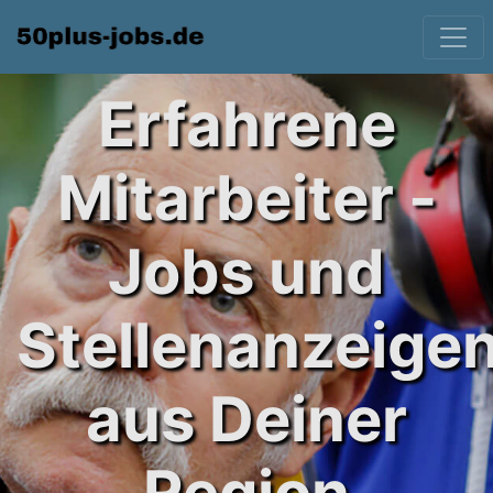
Erfahrene
Mitarbeiter -
Jobs und
Stellenanzeige
aus Deiner