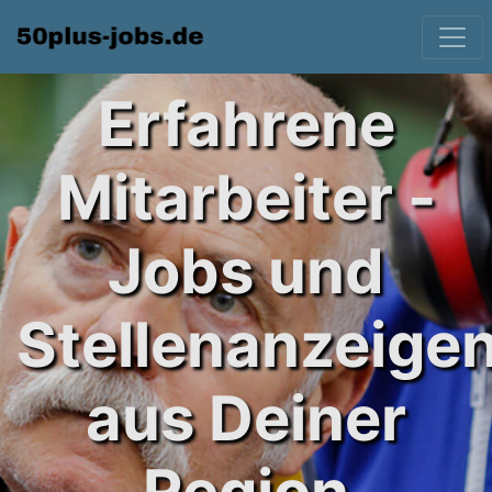
Erfahrene
Mitarbeiter -
Jobs und
Stellenanzeige
aus Deiner