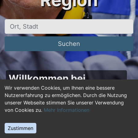
Region
Ort, Stadt
Suchen
Willkommen bei
50plus-jobs.de – Dein
Wir verwenden Cookies, um Ihnen eine bessere
Nutzererfahrung zu ermöglichen. Durch die Nutzung
Portal für Jobs ab 50!
unserer Webseite stimmen Sie unserer Verwendung
von Cookies zu.
Mehr Informationen
Du bist über 50 und suchst nach einer neuen
beruflichen Herausforderung oder einem
Zustimmen
Jobwechsel? Auf
50plus-jobs.de
findest du
zahlreiche Stellenangebote, die speziell auf die