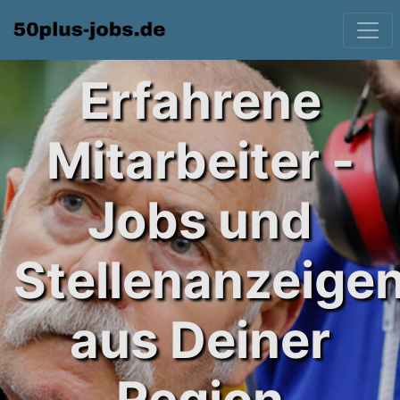
Erfahrene
Mitarbeiter -
Jobs und
Stellenanzeige
aus Deiner