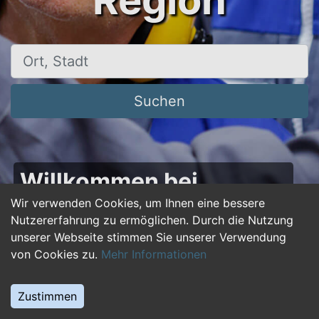
Region
Ort, Stadt
Suchen
Willkommen bei
50plus-jobs.de – Dein
Wir verwenden Cookies, um Ihnen eine bessere
Nutzererfahrung zu ermöglichen. Durch die Nutzung
Portal für Jobs ab 50!
unserer Webseite stimmen Sie unserer Verwendung
von Cookies zu.
Mehr Informationen
Du bist über 50 und suchst nach einer neuen
beruflichen Herausforderung oder einem
Zustimmen
Jobwechsel? Auf
50plus-jobs.de
findest du
zahlreiche Stellenangebote, die speziell auf die