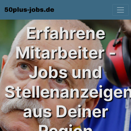
Erfahrene
Mitarbeiter -
Jobs und
Stellenanzeige
aus Deiner