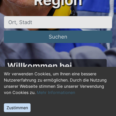
Region
Ort, Stadt
Suchen
Willkommen bei
50plus-jobs.de – Dein
Wir verwenden Cookies, um Ihnen eine bessere
Nutzererfahrung zu ermöglichen. Durch die Nutzung
Portal für Jobs ab 50!
unserer Webseite stimmen Sie unserer Verwendung
von Cookies zu.
Mehr Informationen
Du bist über 50 und suchst nach einer neuen
beruflichen Herausforderung oder einem
Zustimmen
Jobwechsel? Auf
50plus-jobs.de
findest du
zahlreiche Stellenangebote, die speziell auf die