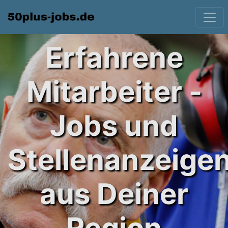
Erfahrene
Mitarbeiter -
Jobs und
Stellenanzeige
aus Deiner