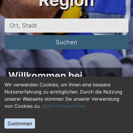
Region
Ort, Stadt
Suchen
Willkommen bei
50plus-jobs.de – Dein
Wir verwenden Cookies, um Ihnen eine bessere
Nutzererfahrung zu ermöglichen. Durch die Nutzung
Portal für Jobs ab 50!
unserer Webseite stimmen Sie unserer Verwendung
von Cookies zu.
Mehr Informationen
Du bist über 50 und suchst nach einer neuen
beruflichen Herausforderung oder einem
Zustimmen
Jobwechsel? Auf
50plus-jobs.de
findest du
zahlreiche Stellenangebote, die speziell auf die