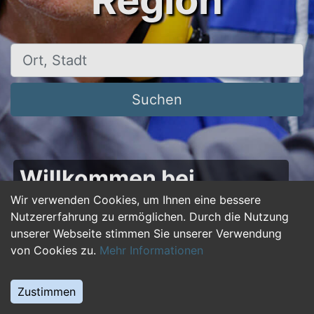
Region
Ort, Stadt
Suchen
Willkommen bei
50plus-jobs.de – Dein
Wir verwenden Cookies, um Ihnen eine bessere
Nutzererfahrung zu ermöglichen. Durch die Nutzung
Portal für Jobs ab 50!
unserer Webseite stimmen Sie unserer Verwendung
von Cookies zu.
Mehr Informationen
Du bist über 50 und suchst nach einer neuen
beruflichen Herausforderung oder einem
Zustimmen
Jobwechsel? Auf
50plus-jobs.de
findest du
zahlreiche Stellenangebote, die speziell auf die