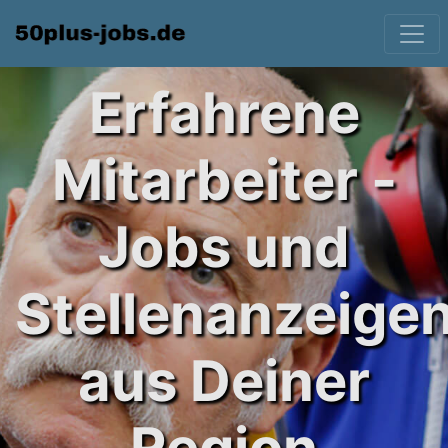
Erfahrene
Mitarbeiter -
Jobs und
Stellenanzeige
aus Deiner