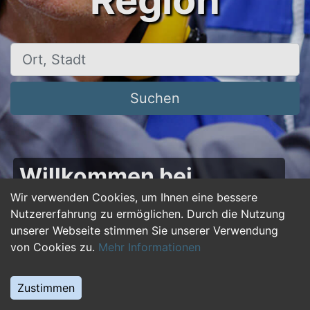
Region
Ort, Stadt
Suchen
Willkommen bei
50plus-jobs.de – Dein
Wir verwenden Cookies, um Ihnen eine bessere
Nutzererfahrung zu ermöglichen. Durch die Nutzung
Portal für Jobs ab 50!
unserer Webseite stimmen Sie unserer Verwendung
von Cookies zu.
Mehr Informationen
Du bist über 50 und suchst nach einer neuen
beruflichen Herausforderung oder einem
Zustimmen
Jobwechsel? Auf
50plus-jobs.de
findest du
zahlreiche Stellenangebote, die speziell auf die