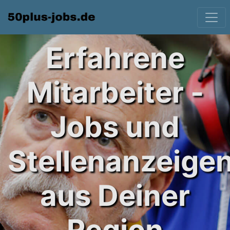
Erfahrene
Mitarbeiter -
Jobs und
Stellenanzeige
aus Deiner