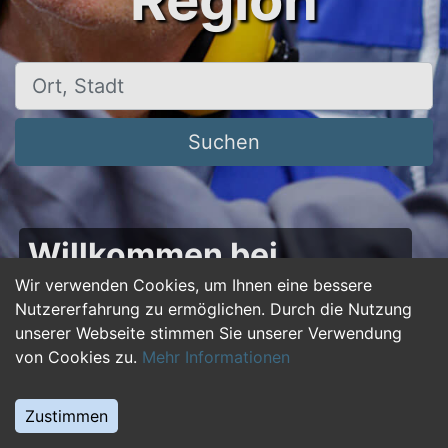
Region
Ort, Stadt
Suchen
Willkommen bei
50plus-jobs.de – Dein
Wir verwenden Cookies, um Ihnen eine bessere
Nutzererfahrung zu ermöglichen. Durch die Nutzung
Portal für Jobs ab 50!
unserer Webseite stimmen Sie unserer Verwendung
von Cookies zu.
Mehr Informationen
Du bist über 50 und suchst nach einer neuen
beruflichen Herausforderung oder einem
Zustimmen
Jobwechsel? Auf
50plus-jobs.de
findest du
zahlreiche Stellenangebote, die speziell auf die