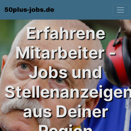
Erfahrene
Mitarbeiter -
Jobs und
Stellenanzeige
aus Deiner