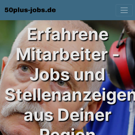
Erfahrene
Mitarbeiter -
Jobs und
Stellenanzeige
aus Deiner