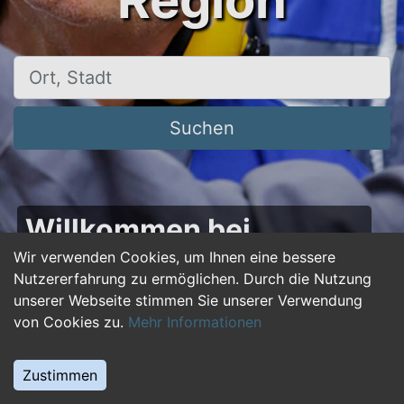
Region
Ort, Stadt
Suchen
Willkommen bei
50plus-jobs.de – Dein
Wir verwenden Cookies, um Ihnen eine bessere
Nutzererfahrung zu ermöglichen. Durch die Nutzung
Portal für Jobs ab 50!
unserer Webseite stimmen Sie unserer Verwendung
von Cookies zu.
Mehr Informationen
Du bist über 50 und suchst nach einer neuen
beruflichen Herausforderung oder einem
Zustimmen
Jobwechsel? Auf
50plus-jobs.de
findest du
zahlreiche Stellenangebote, die speziell auf die