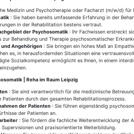
e Medizin und Psychotherapie oder Facharzt (m/w/d) für 
atik
: Sie haben bereits umfassende Erfahrung in der Beh
ungen in der Rehabilitation bestens vertraut.
achgebiet der Psychosomatik
: Ihr Fachwissen erstreckt si
is zur Behandlung und Therapie psychosomatischer Erkrank
 und Angehörigen
: Sie bringen ein hohes Maß an Empathi
hen es, in herausfordernden Situationen eine vertrauensvo
ägte Sozialkompetenz ermöglicht es Ihnen, in einem interdi
 einzugehen.
hosomatik | Reha im Raum Leipzig
nten
: Sie sind verantwortlich für die medizinische Betreu
ie Patienten durch den gesamten Rehabilitationsprozess.
ahmen der Patienten
: Sie führen eigenständig psychoso
ürfnisse der Patienten an.
arbeiter
: Sie fördern die fachliche Weiterentwicklung der 
Supervisionen und praxisorientierte Weiterbildung.