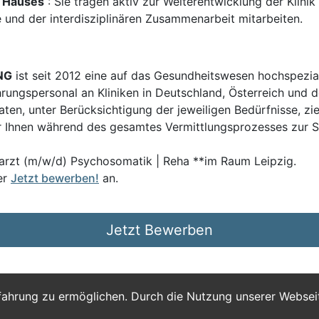
 Hauses
: Sie tragen aktiv zur Weiterentwicklung der Klini
und der interdisziplinären Zusammenarbeit mitarbeiten.
NG
ist seit 2012 eine auf das Gesundheitswesen hochspezial
hrungspersonal an Kliniken in Deutschland, Österreich und d
en, unter Berücksichtigung der jeweiligen Bedürfnisse, zi
 Ihnen während des gesamtes Vermittlungsprozesses zur Sei
rarzt (m/w/d) Psychosomatik | Reha **im Raum Leipzig.
er
Jetzt bewerben!
an.
Jetzt Bewerben
fahrung zu ermöglichen. Durch die Nutzung unserer Webse