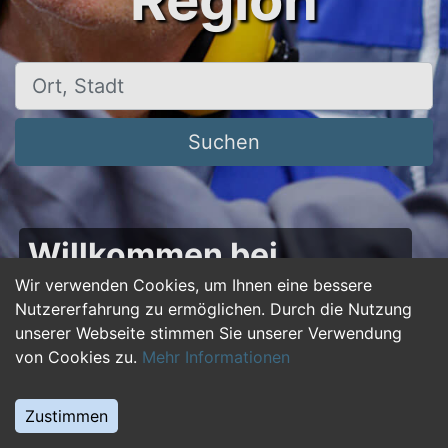
Region
Ort, Stadt
Suchen
Willkommen bei
50plus-jobs.de – Dein
Wir verwenden Cookies, um Ihnen eine bessere
Nutzererfahrung zu ermöglichen. Durch die Nutzung
Portal für Jobs ab 50!
unserer Webseite stimmen Sie unserer Verwendung
von Cookies zu.
Mehr Informationen
Du bist über 50 und suchst nach einer neuen
beruflichen Herausforderung oder einem
Zustimmen
Jobwechsel? Auf
50plus-jobs.de
findest du
zahlreiche Stellenangebote, die speziell auf die