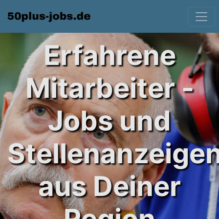
Erfahrene
Mitarbeiter -
Jobs und
Stellenanzeige
aus Deiner