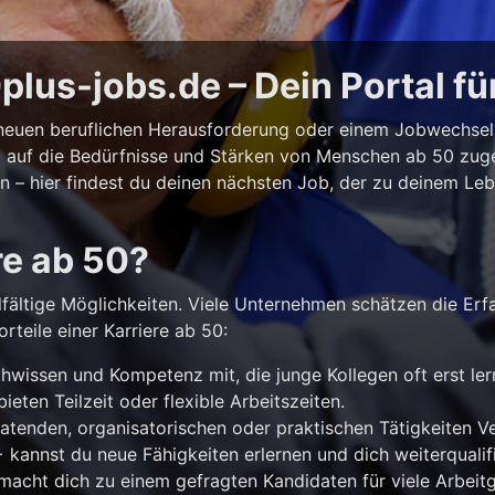
lus-jobs.de – Dein Portal fü
r neuen beruflichen Herausforderung oder einem Jobwechse
ll auf die Bedürfnisse und Stärken von Menschen ab 50 zuges
iten – hier findest du deinen nächsten Job, der zu deinem Le
re ab 50?
lfältige Möglichkeiten. Viele Unternehmen schätzen die Erf
rteile einer Karriere ab 50:
hwissen und Kompetenz mit, die junge Kollegen oft erst le
ieten Teilzeit oder flexible Arbeitszeiten.
atenden, organisatorischen oder praktischen Tätigkeiten 
kannst du neue Fähigkeiten erlernen und dich weiterqualifi
acht dich zu einem gefragten Kandidaten für viele Arbeitg