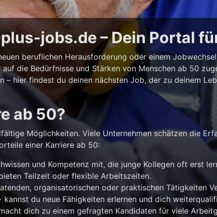
lus-jobs.de – Dein Portal fü
r neuen beruflichen Herausforderung oder einem Jobwechse
ll auf die Bedürfnisse und Stärken von Menschen ab 50 zuges
iten – hier findest du deinen nächsten Job, der zu deinem Le
re ab 50?
lfältige Möglichkeiten. Viele Unternehmen schätzen die Erf
rteile einer Karriere ab 50:
hwissen und Kompetenz mit, die junge Kollegen oft erst le
ieten Teilzeit oder flexible Arbeitszeiten.
atenden, organisatorischen oder praktischen Tätigkeiten 
kannst du neue Fähigkeiten erlernen und dich weiterqualifi
acht dich zu einem gefragten Kandidaten für viele Arbeitg