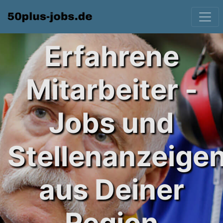
Erfahrene
Mitarbeiter -
Jobs und
Stellenanzeige
aus Deiner