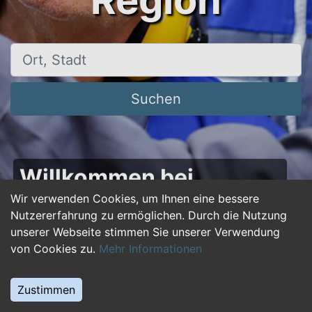
Region
Ort, Stadt
Suchen
Willkommen bei
50plus-jobs.de – Dein
Wir verwenden Cookies, um Ihnen eine bessere
Nutzererfahrung zu ermöglichen. Durch die Nutzung
Portal für Jobs ab 50!
unserer Webseite stimmen Sie unserer Verwendung
von Cookies zu.
Mehr Informationen
Du bist über 50 und suchst nach einer neuen
beruflichen Herausforderung oder einem
Zustimmen
Jobwechsel? Auf
50plus-jobs.de
findest du
zahlreiche Stellenangebote, die speziell auf die