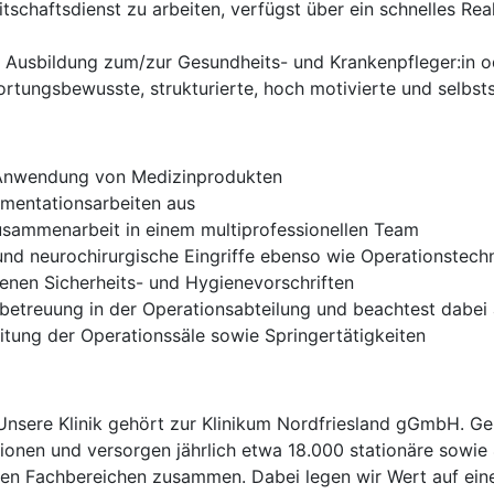
tschaftsdienst zu arbeiten, verfügst über ein schnelles R
 Ausbildung zum/zur Gesundheits- und Krankenpfleger:in od
rtungsbewusste, strukturierte, hoch motivierte und selbst
Anwendung von Medizinprodukten
umentationsarbeiten aus
Zusammenarbeit in einem multiprofessionellen Team
- und neurochirurgische Eingriffe ebenso wie Operationstec
enen Sicherheits- und Hygienevorschriften
betreuung in der Operationsabteilung und beachtest dabei a
tung der Operationssäle sowie Springertätigkeiten
! Unsere Klinik gehört zur Klinikum Nordfriesland gGmbH. 
ionen und versorgen jährlich etwa 18.000 stationäre sowi
ichen Fachbereichen zusammen. Dabei legen wir Wert auf ei