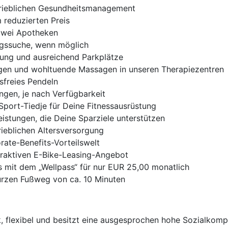
trieblichen Gesundheitsmanagement
 reduzierten Preis
 zwei Apotheken
ngssuche, wenn möglich
dung und ausreichend Parkplätze
ngen und wohltuende Massagen in unseren Therapiezentren
sfreies Pendeln
ngen, je nach Verfügbarkeit
 Sport-Tiedje für Deine Fitnessausrüstung
istungen, die Deine Sparziele unterstützen
rieblichen Altersversorgung
ate-Benefits-Vorteilswelt
traktiven E-Bike-Leasing-Angebot
s mit dem „Wellpass“ für nur EUR 25,00 monatlich
urzen Fußweg von ca. 10 Minuten
k, flexibel und besitzt eine ausgesprochen hohe Sozialkom